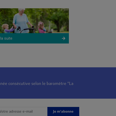
utonomie est
critères. Quel
 la suite
Lire la suite
née consécutive selon le baromètre "La
Je m'abonne