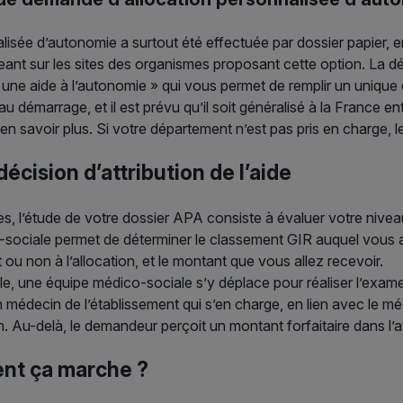
alisée d’autonomie a surtout été effectuée par dossier papier,
geant sur les sites des organismes proposant cette option. La d
ne aide à l’autonomie » qui vous permet de remplir un unique d
u démarrage, et il est prévu qu’il soit généralisé à la France 
 en savoir plus. Si votre département n’est pas pris en charge, le
écision d’attribution de l’aide
ives, l’étude de votre dossier APA consiste à évaluer votre niv
o-sociale permet de déterminer le classement GIR auquel vous ap
ou non à l’allocation, et le montant que vous allez recevoir.
le, une équipe médico-sociale s’y déplace pour réaliser l’exame
n médecin de l’établissement qui s’en charge, en lien avec le m
n. Au-delà, le demandeur perçoit un montant forfaitaire dans l’a
ent ça marche ?