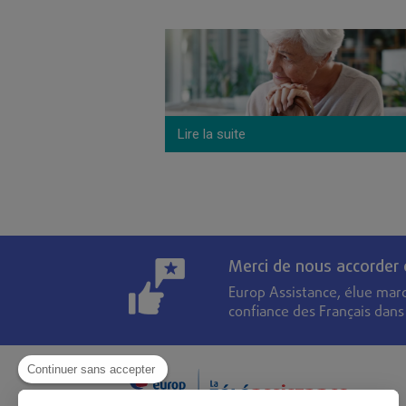
parfois démunies face à
Lire la suite
Merci de nous accorder
Europ Assistance, élue mar
confiance des Français dan
Continuer sans accepter