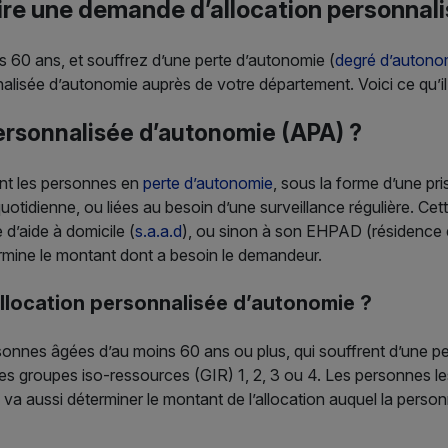
ire une demande d’allocation personnal
 60 ans, et souffrez d’une perte d’autonomie (
degré d’autono
isée d’autonomie auprès de votre département. Voici ce qu’il 
personnalisée d’autonomie (APA) ?
ent les personnes en
perte d’autonomie
, sous la forme d’une pr
quotidienne, ou liées au besoin d’une surveillance régulière. Ce
d’aide à domicile (
s.a.a.d
), ou sinon à son EHPAD (résidence en
rmine le montant dont a besoin le demandeur.
llocation personnalisée d’autonomie ?
sonnes âgées d’au moins 60 ans ou plus, qui souffrent d’une p
es groupes iso-ressources (GIR) 1, 2, 3 ou 4. Les personnes l
 aussi déterminer le montant de l’allocation auquel la personne a