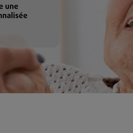
e une
nnalisée