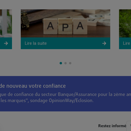
Cette
d’a
Lire la suite
Lire
 de nouveau votre confiance
que de confiance du secteur Banque/Assurance pour la 2ème an
s les marques", sondage OpinionWay/Eclosion.
Restez informé