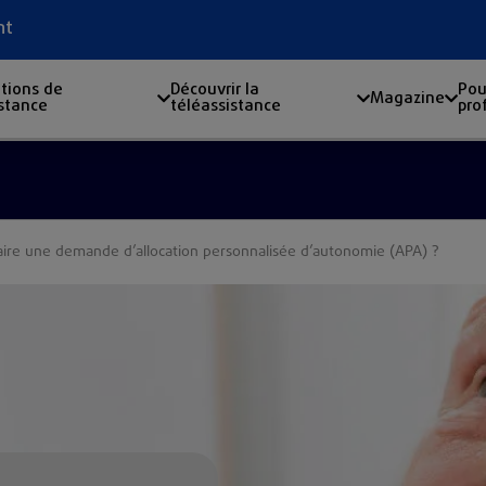
nt
tions de
Découvrir la
Pou
Magazine
istance
téléassistance
pro
ire une demande d’allocation personnalisée d’autonomie (APA) ?