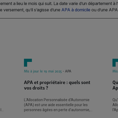
sement a lieu le mois qui suit. La date varie d’un département à 
 le versement, qu’il s’agisse d’une
APA à domicile
ou d’une APA 
Mis à jour le 19 mai 2025
- APA
Mis
APA et propriétaire : quels sont
Qu
vos droits ?
Ap
L'Allocation Personnalisée d'Autonomie
Qu’
(APA) est une aide essentielle pour les
All
 les
personnes âgées en perte d'autonomie,
l’A
nt
qu'elles soient propriétaires ou locataires.
d’a