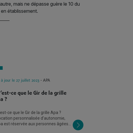
l’autre, mais ne dépasse guère le 10 du
en établissement.
 à jour le 27 juillet 2023
- APA
Mis à jour le 15 févrie
’est-ce que le Gir de la grille
Quels sont les r
a ?
compte pour tou
est-ce que le Gir de la grille Apa ?
Quels sont les reven
ocation personnalisée d’autonomie,
pour toucher l’APA ? L’obtention de
pa est réservée aux personnes âgées
l’allocation personn
u moins 60 ans dont la perte
(APA) est conditionn