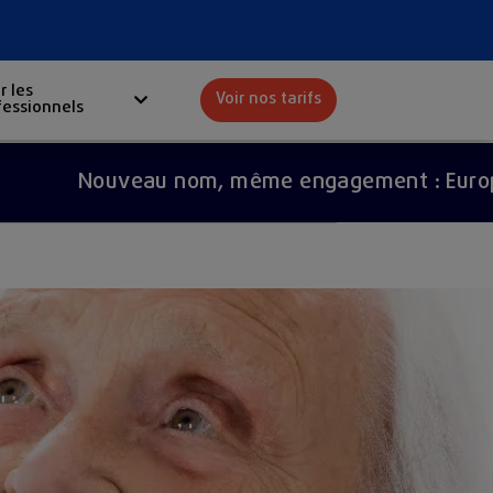
r les
Voir nos tarifs
fessionnels
Red
Nouveau nom, même engagement : Europ Assist