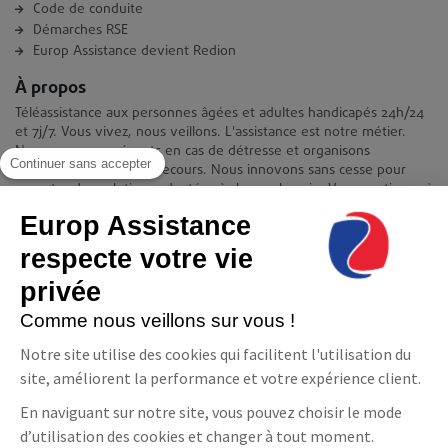
Code de conduite
Démarches RSE
Europ Assistance devient Redion
À propos
Téléassistance aux personnes âgées et adultes handicapés 24h/24
et 7j/7. Vous vivez, nous veillons. L'assistance est notre métier.
Nous sommes présents en cas de détresse et organisons
Continuer sans accepter
immédiatement votre secours. Nous innovons sans cesse pour
apporter des solutions adaptées à chaque besoin. Vous continuez à
vivre chez vous en toute quiétude et indépendance.
Europ Assistance
Contact
respecte votre vie
Europ Assistance La Téléassistance
privée
11-17 avenue François Mitterrand 93210 Saint-Denis
08 06 23 10 10(prix d'un appel local)
Comme nous veillons sur vous !
NOUS CONTACTER
Notre site utilise des cookies qui facilitent l'utilisation du
Suivez-nous
site, améliorent la performance et votre expérience client.
En naviguant sur notre site, vous pouvez choisir le mode
Facebook
LinkedIn
YouTube
d’utilisation des cookies et changer à tout moment.