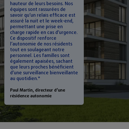
hauteur de leurs besoins. Nos
équipes sont rassurées de
savoir qu’un relais efficace est
assuré la nuit et le week-end,
permettant une prise en
charge rapide en cas d’urgence.
Ce dispositif renforce
l’autonomie de nos résidents
tout en soulageant notre
personnel. Les familles sont
également apaisées, sachant
que leurs proches bénéficient
d’une surveillance bienveillante
au quotidien."
Paul Martin, directeur d’une
résidence autonomie