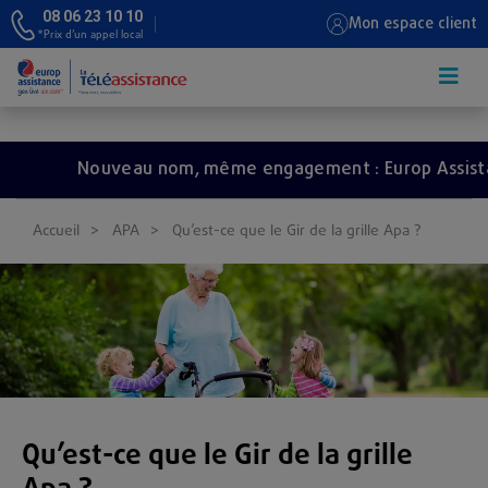
08 06 23 10 10
Mon espace client
*Prix d’un appel local
Aller au contenu principal
Nouveau nom, même engagement : Europ Assistance
Accueil
APA
Qu’est-ce que le Gir de la grille Apa ?
Qu’est-ce que le Gir de la grille