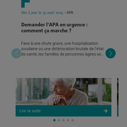
Mis à jour le 25 août 2025
- APA
Mi
Demander l'APA en urgence :
A
comment ça marche ?
dr
Face à une chute grave, une hospitalisation
L'
soudaine ou une détérioration brutale de l'état
es
de santé, les familles de personnes âgées se
âg
trouvent parfois démunies face à
pr
Lire la suite
Lir