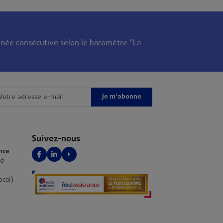
née consécutive selon le baromètre "La
Je m'abonne
Suivez-nous
nce
Facebook
LinkedIn
YouTube
nd
ocal)