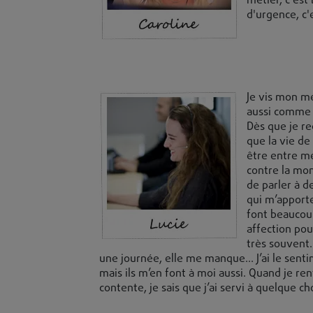
métier, c'est
d'urgence, c'
Je vis mon m
aussi comme 
Dès que je re
que la vie de
être entre me
contre la mont
de parler à 
qui m’apporte
font beaucoup
affection po
très souvent. 
une journée, elle me manque… J’ai le senti
mais ils m’en font à moi aussi. Quand je rent
contente, je sais que j’ai servi à quelque ch