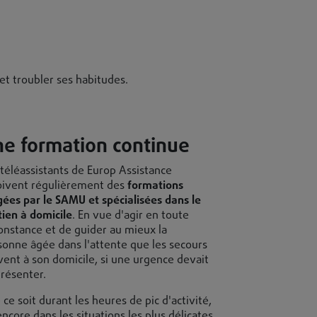
t troubler ses habitudes.
e formation continue
 téléassistants de Europ Assistance
oivent régulièrement des
formations
igées par le SAMU et spécialisées dans le
tien à domicile
. En vue d'agir en toute
constance et de guider au mieux la
sonne âgée dans l'attente que les secours
ivent à son domicile, si une urgence devait
présenter.
ce soit durant les heures de pic d'activité,
ncore dans les situations les plus délicates,