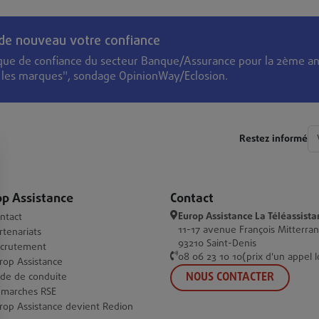
 de nouveau votre confiance
que de confiance du secteur Banque/Assurance pour la 2ème an
s les marques", sondage OpinionWay/Eclosion.
Restez informé
op Assistance
Contact
Europ Assistance La Téléassista
ntact
11-17 avenue François Mitterra
rtenariats
93210 Saint-Denis
crutement
08 06 23 10 10(prix d'un appel l
rop Assistance
NOUS CONTACTER
de de conduite
marches RSE
rop Assistance devient Redion