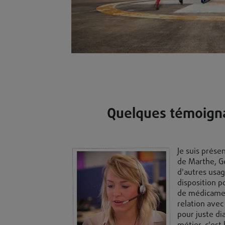
Quelques témoignag
Je suis prése
de Marthe, G
d'autres usage
disposition po
de médicamen
relation ave
pour juste d