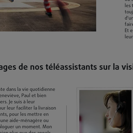
les
tou
d'u
fai
Et e
leur
es de nos téléassistants sur la visi
nte dans la vie quotidienne
eneviève, Paul et bien
rs. Je suis à leur
ur leur faciliter la livraison
ts, pour les mettre en
c une aide-ménagère ou
ialoguer un moment. Mon