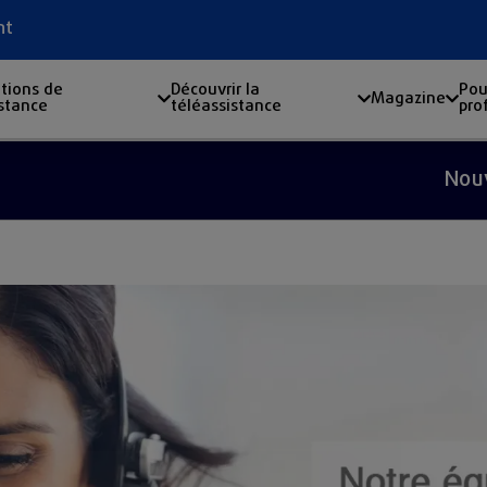
nt
tions de
Découvrir la
Pou
Magazine
istance
téléassistance
pro
Nouveau n