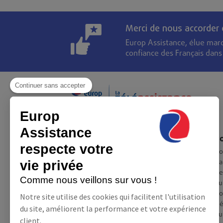
Merci de nous accorder
Europ Assistance, élue mar
confiance des Français dan
Continuer sans accepter
Europ
Assistance
Europ Assistance France
Eur
respecte votre
Démarches RSE
Co
Pa
vie privée
Informations
Re
Comme nous veillons sur vous !
Questions / réponses
Eu
Charte déontologique
Co
Notre site utilise des cookies qui facilitent l'utilisation
Mentions légales
Dé
du site, améliorent la performance et votre expérience
Conditions générales
Eu
client.