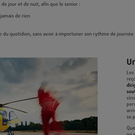
de jour et de nuit, afin que le senior :
jamais de rien
 du quotidien, sans avoir à importuner son rythme de journée e
Un
Les
reç
dir
sou
cir
per
arr
se 
Que 
ou e