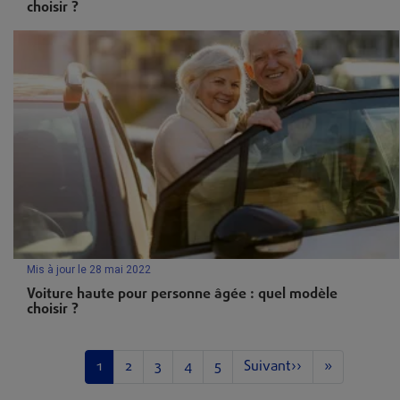
choisir ?
Mis à jour le 28 mai 2022
Voiture haute pour personne âgée : quel modèle
choisir ?
Pagination
Page
Page
Page
Page
Page
Page suivante
Dernière pa
1
2
3
4
5
Suivant››
»