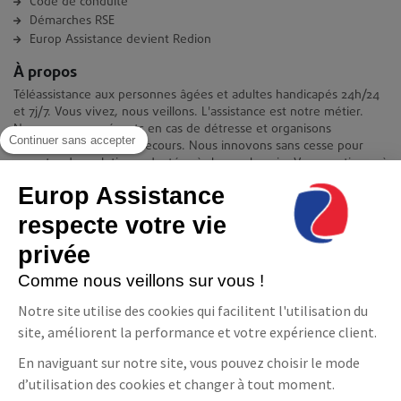
Code de conduite
Démarches RSE
Europ Assistance devient Redion
À propos
Téléassistance aux personnes âgées et adultes handicapés 24h/24
et 7j/7. Vous vivez, nous veillons. L'assistance est notre métier.
Nous sommes présents en cas de détresse et organisons
Continuer sans accepter
immédiatement votre secours. Nous innovons sans cesse pour
apporter des solutions adaptées à chaque besoin. Vous continuez à
vivre chez vous en toute quiétude et indépendance.
Europ Assistance
Contact
respecte votre vie
Europ Assistance La Téléassistance
privée
11-17 avenue François Mitterrand 93210 Saint-Denis
08 06 23 10 10(prix d'un appel local)
Comme nous veillons sur vous !
NOUS CONTACTER
Notre site utilise des cookies qui facilitent l'utilisation du
site, améliorent la performance et votre expérience client.
Suivez-nous
En naviguant sur notre site, vous pouvez choisir le mode
Facebook
LinkedIn
YouTube
d’utilisation des cookies et changer à tout moment.