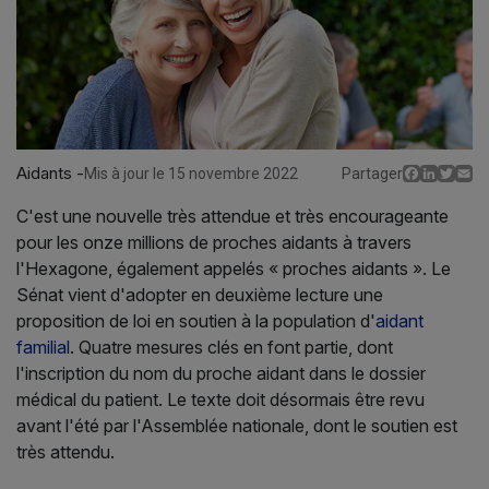
Aidants -
Facebo
Linked
Twit
E
Mis à jour le 15 novembre 2022
Partager
C'est une nouvelle très attendue et très encourageante
pour les onze millions de proches aidants à travers
l'Hexagone, également appelés « proches aidants ». Le
Sénat vient d'adopter en deuxième lecture une
proposition de loi en soutien à la population d'
aidant
familial
. Quatre mesures clés en font partie, dont
l'inscription du nom du proche aidant dans le dossier
médical du patient. Le texte doit désormais être revu
avant l'été par l'Assemblée nationale, dont le soutien est
très attendu.