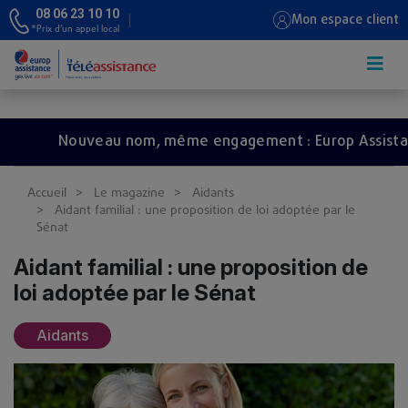
08 06 23 10 10
Mon espace client
*Prix d’un appel local
Aller au contenu principal
Nouveau nom, même engagement : Europ Assistance d
Accueil
Le magazine
Aidants
Aidant familial : une proposition de loi adoptée par le
Sénat
Aidant familial : une proposition de
loi adoptée par le Sénat
Aidants