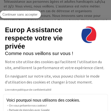
Téléassistance aux personnes âgées et adultes handicapés 24h/24
et 7j/7. Vous vivez, nous veillons. L'assistance est notre métier.
Nous sommes présents en cas de détresse et organisons
Continuer sans accepter
immédiatement votre secours. Nous innovons sans cesse pour
apporter des solutions adaptées à chaque besoin. Vous continuez à
vivre chez vous en toute quiétude et indépendance.
Europ Assistance
Contact
respecte votre vie
Europ Assistance La Téléassistance
privée
11-17 avenue François Mitterrand 93210 Saint-Denis
08 06 23 10 10(prix d'un appel local)
Comme nous veillons sur vous !
NOUS CONTACTER
Notre site utilise des cookies qui facilitent l'utilisation du
Suivez-nous
site, améliorent la performance et votre expérience client.
En naviguant sur notre site, vous pouvez choisir le mode
Facebook
LinkedIn
YouTube
d’utilisation des cookies et changer à tout moment.
Lire notre politique de confidentialité
Parler à un conseiller
Téléassistance
Voici pourquoi nous utilisons des cookies.
Pour les personnes sourdes
On vous présente nos cookies !
ou malentendantes
Partage de données avec Google