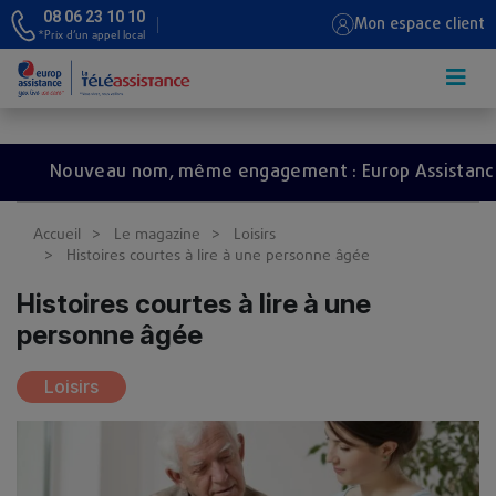
08 06 23 10 10
Mon espace client
*Prix d’un appel local
Aller au contenu principal
Nouveau nom, même engagement : Europ Assistance dev
Accueil
Le magazine
Loisirs
Histoires courtes à lire à une personne âgée
Histoires courtes à lire à une
personne âgée
Loisirs