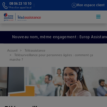
08 06 23 10 10
Mon espace client
*Prix d’un appel local
Aller au contenu principal
Nouveau nom, même engagement : Europ Assistance de
Accueil
Téléassistance
Télésurveillance pour personnes âgées : comment ça
marche ?