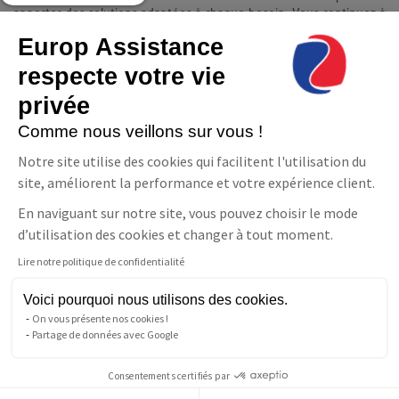
apporter des solutions adaptées à chaque besoin. Vous continuez à
vivre chez vous en toute quiétude et indépendance.
Europ Assistance
Contact
respecte votre vie
Europ Assistance La Téléassistance
privée
11-17 avenue François Mitterrand 93210 Saint-Denis
08 06 23 10 10(prix d'un appel local)
Comme nous veillons sur vous !
NOUS CONTACTER
Notre site utilise des cookies qui facilitent l'utilisation du
Suivez-nous
site, améliorent la performance et votre expérience client.
En naviguant sur notre site, vous pouvez choisir le mode
Facebook
LinkedIn
YouTube
d’utilisation des cookies et changer à tout moment.
Lire notre politique de confidentialité
Parler à un conseiller
Téléassistance
Voici pourquoi nous utilisons des cookies.
Pour les personnes sourdes
On vous présente nos cookies !
ou malentendantes
Partage de données avec Google
Consentements certifiés par
Copyright © Europ Assistance La Téléassistance 2026