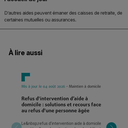
D’autres aides peuvent émaner des caisses de retraite, de
certaines mutuelles ou assurances.
À lire aussi
Mis à jour le 04 août 2026
- Maintien à domicile
Mi
Refus d'intervention d’aide à
C
domicile : solutions et recours face
?
au refus d'une personne âgée
m
Le&nbsp;refus d'intervention aide à domicile
Le