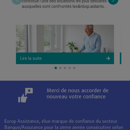
constitue l'une des situations les plus délicates
re
auxquelles sont confrontés les&nbsp;aidants
pr
familiaux. Lorsqu'une personne
fr
eu
Lire la suite
Lir
Merci de nous accorder de
nouveau votre confiance
Europ Assistance, élue marque de confiance du secteur
Banque/Assurance pour la 2ème année consécutive selon