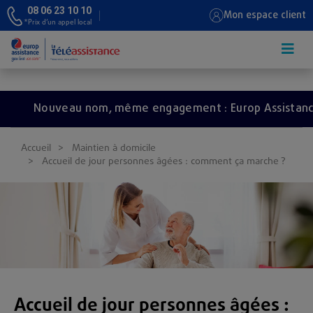
08 06 23 10 10
Mon espace client
*Prix d’un appel local
Aller au contenu principal
Nouveau nom, même engagement : Europ Assistance de
Accueil
Maintien à domicile
Accueil de jour personnes âgées : comment ça marche ?
Accueil de jour personnes âgées :