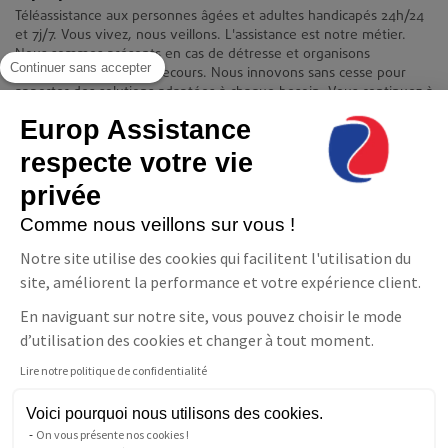
Téléassistance aux personnes âgées et adultes handicapés 24h/24
et 7j/7. Vous vivez, nous veillons. L'assistance est notre métier.
Nous sommes présents en cas de détresse et organisons
Continuer sans accepter
immédiatement votre secours. Nous innovons sans cesse pour
apporter des solutions adaptées à chaque besoin. Vous continuez à
vivre chez vous en toute quiétude et indépendance.
Europ Assistance
Contact
respecte votre vie
Europ Assistance La Téléassistance
privée
11-17 avenue François Mitterrand 93210 Saint-Denis
08 06 23 10 10(prix d'un appel local)
Comme nous veillons sur vous !
NOUS CONTACTER
Notre site utilise des cookies qui facilitent l'utilisation du
Suivez-nous
site, améliorent la performance et votre expérience client.
En naviguant sur notre site, vous pouvez choisir le mode
Facebook
LinkedIn
YouTube
d’utilisation des cookies et changer à tout moment.
Lire notre politique de confidentialité
Parler à un conseiller
Téléassistance
Voici pourquoi nous utilisons des cookies.
Pour les personnes sourdes
On vous présente nos cookies !
ou malentendantes