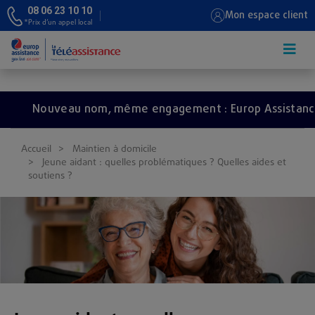
08 06 23 10 10
Mon espace client
*Prix d’un appel local
Aller au contenu principal
Nouveau nom, même engagement : Europ Assistance de
Accueil
Maintien à domicile
Jeune aidant : quelles problématiques ? Quelles aides et
soutiens ?