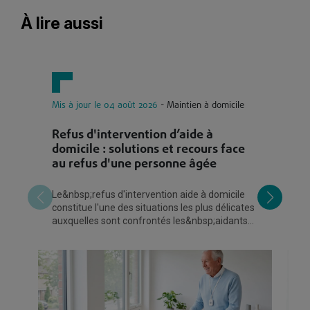
À lire aussi
Mis à jour le 04 août 2026
- Maintien à domicile
Mi
Refus d'intervention d’aide à
C
domicile : solutions et recours face
?
au refus d'une personne âgée
m
Le&nbsp;refus d'intervention aide à domicile
Le
constitue l'une des situations les plus délicates
re
auxquelles sont confrontés les&nbsp;aidants
pr
familiaux. Lorsqu'une personne
fr
eu