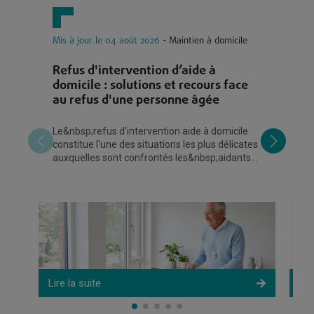
Mis à jour le 04 août 2026
- Maintien à domicile
Mi
Refus d'intervention d’aide à
C
domicile : solutions et recours face
?
au refus d'une personne âgée
m
Le&nbsp;refus d'intervention aide à domicile
Le
constitue l'une des situations les plus délicates
re
auxquelles sont confrontés les&nbsp;aidants
pr
familiaux. Lorsqu'une personne
fr
eu
Lire la suite
Lir