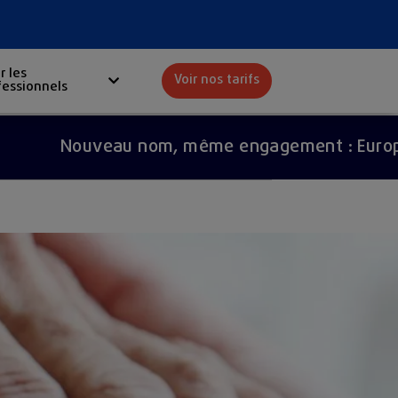
r les
Voir nos tarifs
fessionnels
Red
Nouveau nom, même engagement : Europ Assista