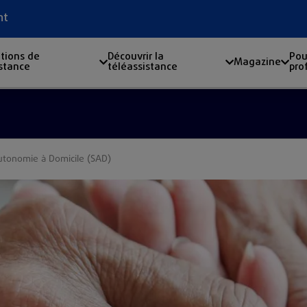
nt
tions de
Découvrir la
Pou
Magazine
istance
téléassistance
pro
utonomie à Domicile (SAD)