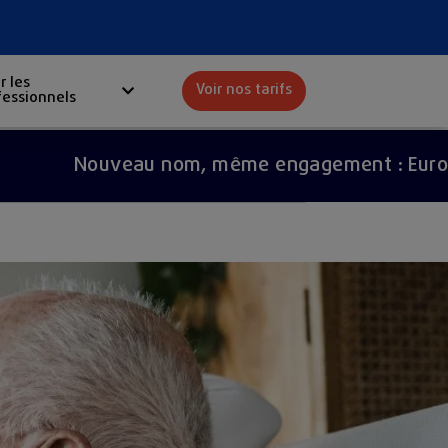
r les
Voir nos tarifs
fessionnels
Red
Nouveau nom, même engagement : Europ Assist