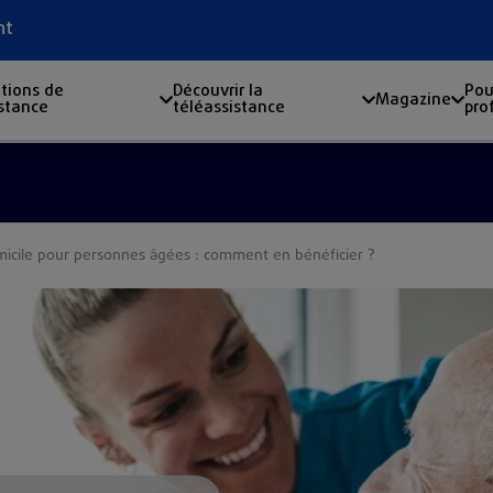
nt
tions de
Découvrir la
Pou
Magazine
istance
téléassistance
pro
micile pour personnes âgées : comment en bénéficier ?