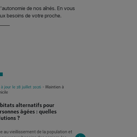
t l'autonomie de nos aînés. En vous
aux besoins de votre proche.
 à jour le 28 juillet 2026
- Maintien à
Mis à jour le 28 juillet
icile
domicile
bitats alternatifs pour
Maison de conva
rsonnes âgées : quelles
chirurgie : soins
lutions ?
en charge
e au vieillissement de la population et
Une maison de conv