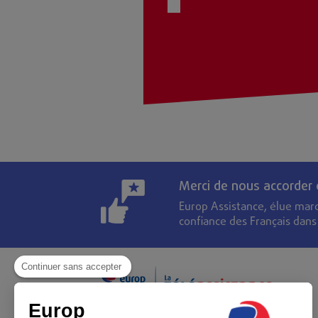
Merci de nous accorder
Europ Assistance, élue mar
confiance des Français dan
Continuer sans accepter
Europ