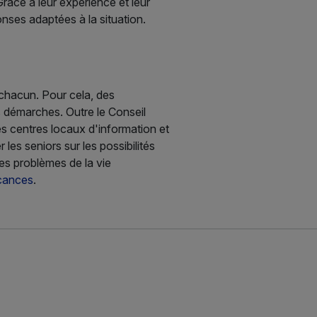
râce à leur expérience et leur
onses adaptées à la situation.
 chacun. Pour cela, des
les démarches. Outre le Conseil
es centres locaux d'information et
les seniors sur les possibilités
les problèmes de la vie
cances
.