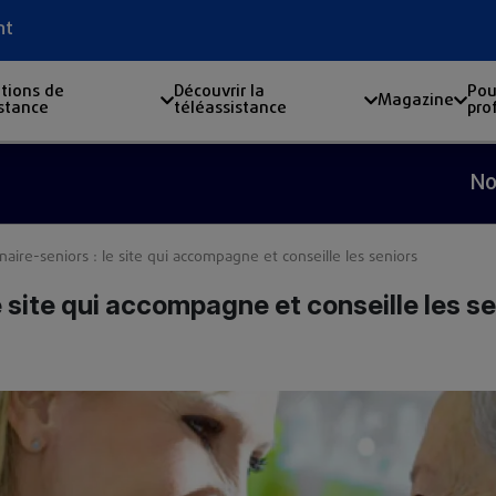
nt
tions de
Découvrir la
Pou
Magazine
istance
téléassistance
pro
Nouveau 
aire-seniors : le site qui accompagne et conseille les seniors
e site qui accompagne et conseille les s