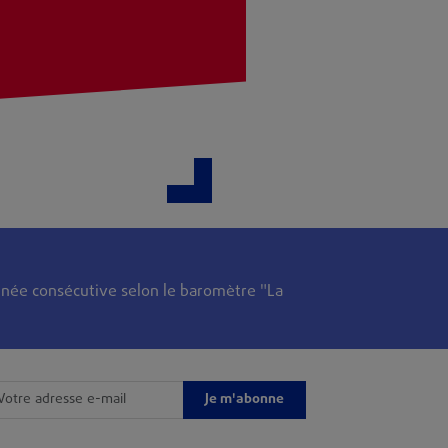
née consécutive selon le baromètre "La
Je m'abonne