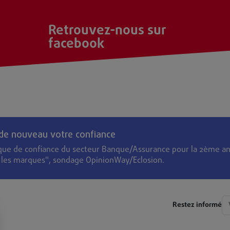
Retrouvez-nous sur
facebook
 de nouveau votre confiance
que de confiance du secteur Banque/Assurance pour la 2ème an
s les marques", sondage OpinionWay/Eclosion.
Restez informé