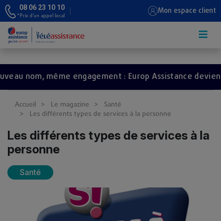
08 06 23 10 10
Mon espace client
*Prix d’un appel local
Aller au contenu principal
nom, même engagement : Europ Assistance devient Redi
Accueil
Le magazine
Santé
Les différents types de services à la personne
Les différents types de services à la
personne
Santé