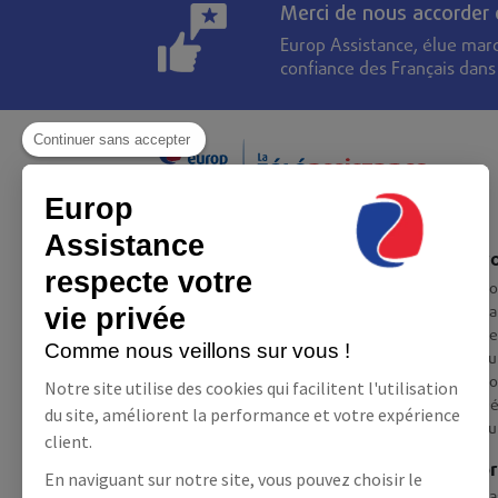
Merci de nous accorder
Europ Assistance, élue mar
confiance des Français dan
Continuer sans accepter
Europ
Assistance
Europ Assistance France
Eur
respecte votre
Démarches RSE
Co
Pa
vie privée
Informations
Re
Comme nous veillons sur vous !
Questions / réponses
Eu
Charte déontologique
Co
Notre site utilise des cookies qui facilitent l'utilisation
Mentions légales
Dé
du site, améliorent la performance et votre expérience
Conditions générales
Eu
client.
Conditions générales Domveil
À p
Conditions générales Géolibre
En naviguant sur notre site, vous pouvez choisir le
Téléa