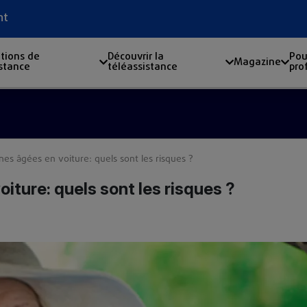
nt
tions de
Découvrir la
Pou
Magazine
istance
téléassistance
pro
es âgées en voiture: quels sont les risques ?
iture: quels sont les risques ?