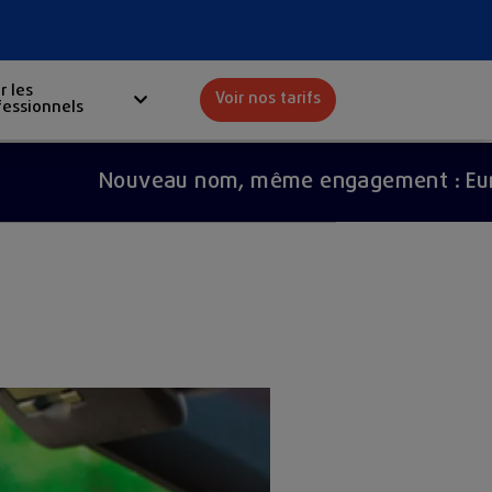
r les
Voir nos tarifs
fessionnels
Red
Nouveau nom, même engagement : Europ Assi