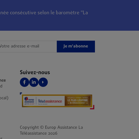
née consécutive selon le baromètre "La
Je m'abonne
Suivez-nous
nce
Facebook
LinkedIn
YouTube
nd
ocal)
Copyright © Europ Assistance La
Téléassistance 2026
us