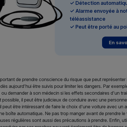
✓ Détection automatiqu
✓ Alarme envoyée à not
téléassistance
✓ Peut être porté au po
En savo
important de prendre conscience du risque que peut représenter
ès aujourd'hui être suivis pour limiter les dangers. Par exemple,
s, ou demander à son médecin si les effets secondaires d'un t
t possible, il peut être judicieux de conduire avec une personne
l peut être intéressant de faire le choix d'une voiture avec un 
 boîte automatique. Ne pas trop manger avant de prendre le v
uses régulières sont aussi des précautions à prendre. Enfin, uti
 conduire par ses proches peuvent également être de bonnes s