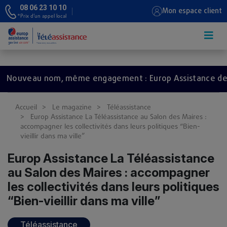
08 06 23 10 10
Mon espace client
*Prix d’un appel local
Aller au contenu principal
veau nom, même engagement : Europ Assistance devient
Accueil
Le magazine
Téléassistance
Europ Assistance La Téléassistance au Salon des Maires :
accompagner les collectivités dans leurs politiques “Bien-
vieillir dans ma ville”
Europ Assistance La Téléassistance
au Salon des Maires : accompagner
les collectivités dans leurs politiques
“Bien-vieillir dans ma ville”
Téléassistance