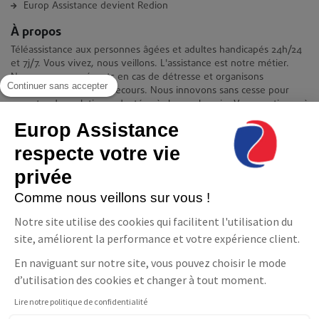
Europ Assistance devient Redion
À propos
Téléassistance aux personnes âgées et adultes handicapés 24h/24
et 7j/7. Vous vivez, nous veillons. L'assistance est notre métier.
Nous sommes présents en cas de détresse et organisons
Continuer sans accepter
immédiatement votre secours. Nous innovons sans cesse pour
apporter des solutions adaptées à chaque besoin. Vous continuez à
vivre chez vous en toute quiétude et indépendance.
Europ Assistance
Contact
respecte votre vie
Europ Assistance La Téléassistance
privée
11-17 avenue François Mitterrand 93210 Saint-Denis
08 06 23 10 10(prix d'un appel local)
Comme nous veillons sur vous !
NOUS CONTACTER
Notre site utilise des cookies qui facilitent l'utilisation du
site, améliorent la performance et votre expérience client.
Suivez-nous
En naviguant sur notre site, vous pouvez choisir le mode
Facebook
LinkedIn
YouTube
d’utilisation des cookies et changer à tout moment.
Lire notre politique de confidentialité
Parler à un conseiller
Téléassistance