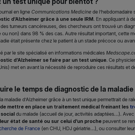
 un test unique pour bientôt ?
ournal en ligne
Communications Medicine
de l’hebdomadaire s
nostic d’Alzheimer grâce à une seule IRM
. En appliquant à 
 des tumeurs cancéreuses, des chercheurs ont trouvé un diagno
ie ou non) dans 98 % des cas. Autre résultat important, cette
adie était présente chez le patient à un stade précoce ou ava
gé par le site spécialisé en informations médicales
Medscape.
ostic d’Alzheimer se faire par un test unique
. Ce physicie
is) met en avant la nécessité de reproduire ces résultats et de
duire le temps de diagnostic de la maladie
a maladie d’Alzheimer grâce à un test unique permettrait de rale
de mettre en place un traitement médical freinant les
tr
 social
du malade (accueil de jour, activités adaptées…). Avec l
eur état de santé ou sur celui d’un proche
peuvent se re
cherche de France
(en CHU, HDJ gériatrie…), ou consulter leur