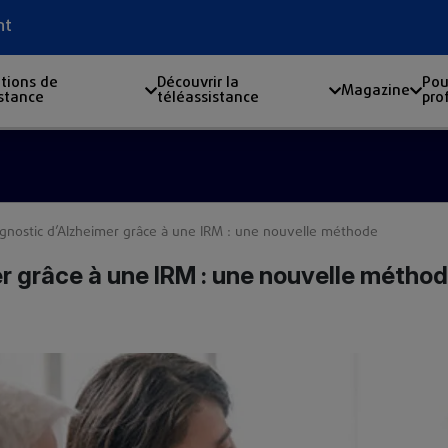
nt
tions de
Découvrir la
Pou
Magazine
istance
téléassistance
pro
Nou
gnostic d’Alzheimer grâce à une IRM : une nouvelle méthode
r grâce à une IRM : une nouvelle métho