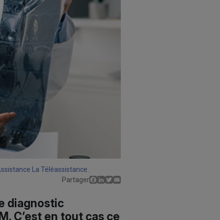
Assistance La Téléassistance.
Facebook
LinkedIn
Twitter
Email
Partager
e diagnostic
M. C’est en tout cas ce