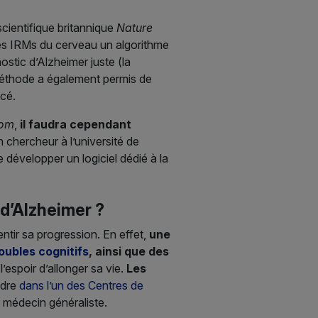
cientifique britannique
Nature
des IRMs du cerveau un algorithme
stic d’Alzheimer juste (la
 méthode a également permis de
ncé.
com
,
il faudra cependant
n chercheur à l’université de
 développer un logiciel dédié à la
 d’Alzheimer ?
ntir sa progression. En effet,
une
oubles cognitifs
, ainsi que des
’espoir d’allonger sa vie.
Les
ndre
dans l’un des Centres de
 médecin généraliste.