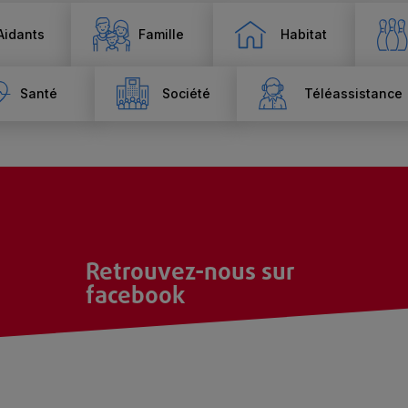
Aidants
Famille
Habitat
Santé
Société
Téléassistance
Retrouvez-nous sur
facebook