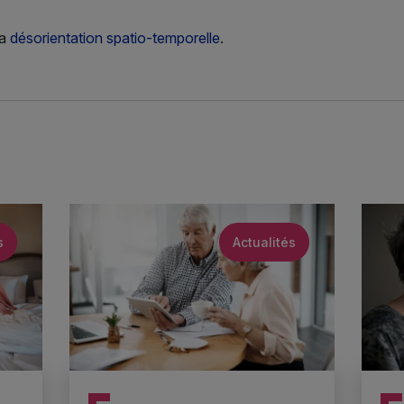
la
désorientation spatio-temporelle
.
s
Actualités