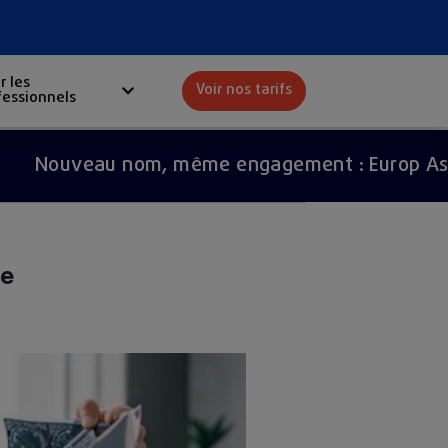
r les
Voir nos tarifs
fessionnels
Red
veau nom, même engagement : Europ Assistance
de