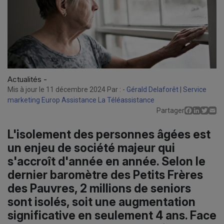
Actualités -
Mis à jour le 11 décembre 2024 Par : -
Gérald Delaforêt | Service
marketing Europ Assistance La Téléassistance
Facebo
Linked
Twit
E
Partager
L'isolement des personnes âgées est
un enjeu de société majeur qui
s'accroît d'année en année. Selon le
dernier baromètre des Petits Frères
des Pauvres,
2 millions de seniors
sont isolés
, soit une augmentation
significative en seulement 4 ans. Face