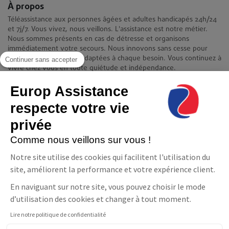
À propos
Téléassistance aux personnes âgées et adultes handicapés 24h/24
et 7j/7. Vous vivez, nous veillons. L'assistance est notre métier.
Nous sommes présents en cas de détresse et organisons
immédiatement votre secours. Nous innovons sans cesse pour
apporter des solutions adaptées à chaque besoin. Vous continuez à
Continuer sans accepter
vivre chez vous en toute quiétude et indépendance.
Contact
Europ Assistance
Europ Assistance La Téléassistance
respecte votre vie
11-17 avenue François Mitterrand 93210 Saint-Denis
08 06 23 10 10(prix d'un appel local)
privée
NOUS CONTACTER
Comme nous veillons sur vous !
Suivez-nous
Notre site utilise des cookies qui facilitent l'utilisation du
site, améliorent la performance et votre expérience client.
Facebook
LinkedIn
YouTube
En naviguant sur notre site, vous pouvez choisir le mode
d’utilisation des cookies et changer à tout moment.
Lire notre politique de confidentialité
Parler à un conseiller
Téléassistance