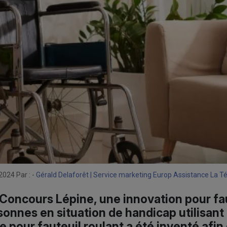
2024 Par : -
Gérald Delaforêt | Service marketing Europ Assistance La T
Concours Lépine, une innovation pour fau
sonnes en situation de handicap utilisant 
 pour fauteuil roulant a été inventé afin