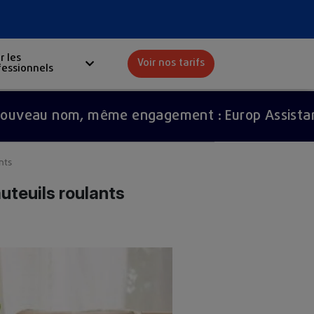
r les
Voir nos tarifs
fessionnels
Red
 nom, même engagement : Europ Assistance devi
nts
uteuils roulants