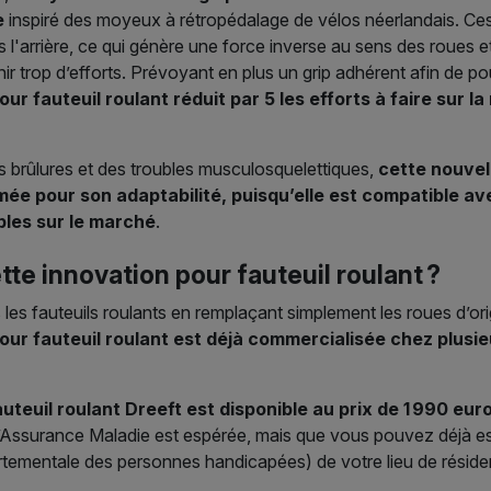
e
inspiré des moyeux à rétropédalage de vélos néerlandais. Ces
s l'arrière, ce qui génère une force inverse au sens des roues et
rnir trop d’efforts. Prévoyant en plus un grip adhérent afin de p
ur fauteuil roulant réduit par 5 les efforts à faire sur l
 brûlures et des troubles musculosquelettiques,
cette nouvel
imée pour son adaptabilité, puisqu’elle est compatible a
bles sur le marché
.
te innovation pour fauteuil roulant ?
les fauteuils roulants en remplaçant simplement les roues d’ori
our fauteuil roulant est déjà commercialisée chez plus
uteuil roulant Dreeft est disponible au prix de 1 990 eu
 l’Assurance Maladie est espérée, mais que vous pouvez déjà 
ementale des personnes handicapées) de votre lieu de réside