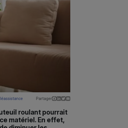
Facebook
LinkedIn
Twitter
Email
éléassistance
Partager
teuil roulant pourrait
ce matériel. En effet,
 de diminuer les