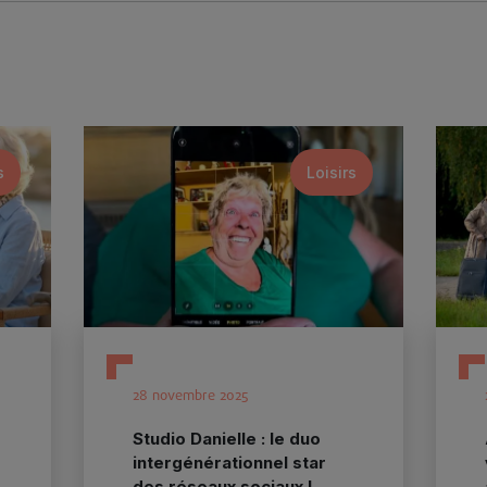
s
Loisirs
28 novembre 2025
Studio Danielle : le duo
s
intergénérationnel star
des réseaux sociaux !