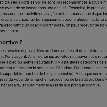
fet, tous les sports senior ne sont pas recommandés à tout le 
lée avant de se lancer dans une activité. Ensemble, le praticien
t s'assurer que l'activité envisagée ne fait courir aucun risque 
st crucial de choisir un bon équipement pour pratiquer l'activité 
e rapprochant d'un coach sportif agréé, on peut recevoir de bo
port senior.
portive ?
es besoins et possibilités au fil des années et doivent donc s'i
s l'envisagent. Ainsi, certaines activités ne peuvent être recom
e à pied ou même l'équitation. Il y a plusieurs catégories de s
mettent d'améliorer la souplesse, l'équilibre, l'endurance et le 
t supportable (nombre de fois par semaine). A chaque senior co
agisse du yoga, de la marche nordique, ou de la natation. Dans t
nécessaire, un suivi médical au fil de leur pratique sportive.