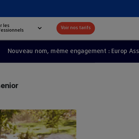
r les
Voir nos tarifs
fessionnels
Red
eau nom, même engagement : Europ Assistance 
senior