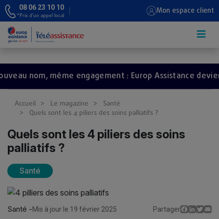
08 06 23 10 10
Mon espace client
*Prix d’un appel local
Aller au contenu principal
 nom, même engagement : Europ Assistance devient Red
Accueil
Le magazine
Santé
Quels sont les 4 piliers des soins palliatifs ?
Quels sont les 4 piliers des soins
palliatifs ?
Santé
Santé -
Facebo
Linked
Twit
E
Mis à jour le 19 février 2025
Partager