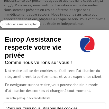
Téléassistance aux personnes âgées et adultes handicapés 24h/24
et 7j/7. Vous vivez, nous veillons. L'assistance est notre métier.
Nous sommes présents en cas de détresse et organisons
immédiatement votre secours. Nous innovons sans cesse pour
apporter des solutions adaptées à chaque besoin. Vous continuez à
vivre chez vous en toute quiétude et indépendance.
Continuer sans accepter
Contact
Europ Assistance
Europ Assistance La Téléassistance
11-17 avenue François Mitterrand 93210 Saint-Denis
respecte votre vie
08 06 23 10 10(prix d'un appel local)
privée
NOUS CONTACTER
Comme nous veillons sur vous !
Suivez-nous
Notre site utilise des cookies qui facilitent l'utilisation du
Facebook
LinkedIn
YouTube
site, améliorent la performance et votre expérience client.
En naviguant sur notre site, vous pouvez choisir le mode
d’utilisation des cookies et changer à tout moment.
Lire notre politique de confidentialité
Parler à un conseiller
Téléassistance
Voici pourquoi nous utilisons des cookies.