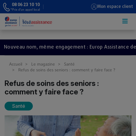
08 06 23 10 10
Mon espace client
*Prix d’un appel local
Aller au contenu principal
veau nom, même engagement : Europ Assistance devient
Accueil
Le magazine
Santé
Refus de soins des seniors : comment y faire face ?
Refus de soins des seniors :
comment y faire face ?
Santé