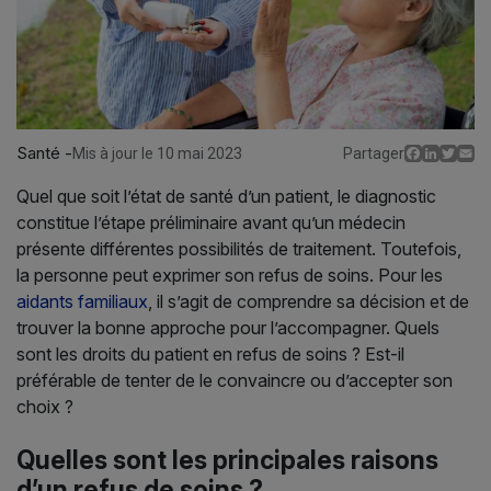
Santé -
Facebo
Linked
Twit
E
Mis à jour le 10 mai 2023
Partager
Quel que soit l’état de santé d’un patient, le diagnostic
constitue l’étape préliminaire avant qu’un médecin
présente différentes possibilités de traitement. Toutefois,
la personne peut exprimer son refus de soins. Pour les
aidants familiaux
, il s’agit de comprendre sa décision et de
trouver la bonne approche pour l’accompagner. Quels
sont les droits du patient en refus de soins ? Est-il
préférable de tenter de le convaincre ou d’accepter son
choix ?
Quelles sont les principales raisons
d’un refus de soins ?