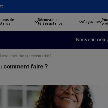
nt
tions de
Découvrir la
Pou
Magazine
istance
téléassistance
pro
Nouveau nom, même e
emploi retraite : comment faire ?
 : comment faire ?