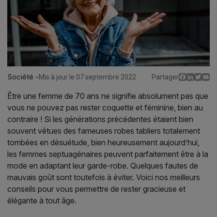
Société -
Facebo
Linked
Twit
E
Mis à jour le 07 septembre 2022
Partager
Être une femme de 70 ans ne signifie absolument pas que
vous ne pouvez pas rester coquette et féminine, bien au
contraire ! Si les générations précédentes étaient bien
souvent vêtues des fameuses robes tabliers totalement
tombées en désuétude, bien heureusement aujourd’hui,
les femmes septuagénaires peuvent parfaitement être à la
mode en adaptant leur garde-robe. Quelques fautes de
mauvais goût sont toutefois à éviter. Voici nos meilleurs
conseils pour vous permettre de rester gracieuse et
élégante à tout âge.