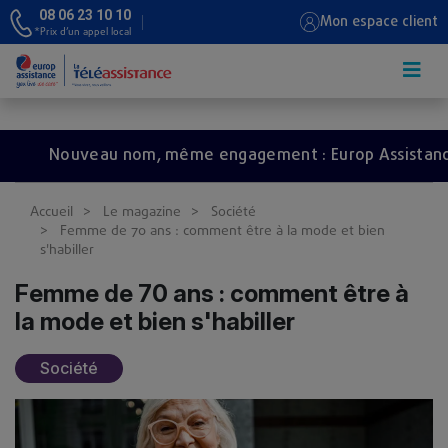
08 06 23 10 10
Mon espace client
*Prix d’un appel local
Aller au contenu principal
Nouveau nom, même engagement : Europ Assistance dev
Accueil
Le magazine
Société
Femme de 70 ans : comment être à la mode et bien
s'habiller
Femme de 70 ans : comment être à
la mode et bien s'habiller
Société