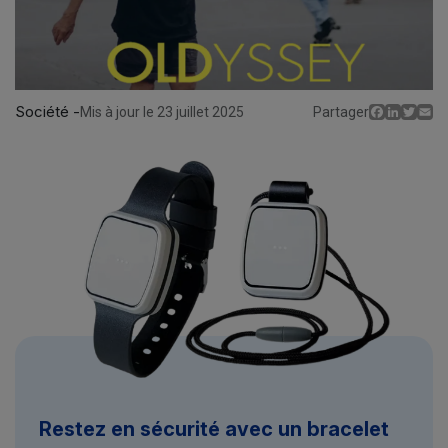
Société -
Facebo
Linked
Twit
E
Mis à jour le 23 juillet 2025
Partager
Restez en sécurité avec un bracelet