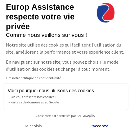
Données personnelles des Bénéficiaire(s)/Souscripteur
Europ Assistance
Données personnelles des parrains
Données personnelles des contacts de confiance Géolibre
respecte votre vie
Données personnelles des contacts de confiance Géoveille
privée
Signaler une violation potentielle de données
Résilier mon contrat
Comme nous veillons sur vous !
La Téléassistance dans votre région
Notre site utilise des cookies qui facilitent l'utilisation du
Europ Assistance
site, améliorent la performance et votre expérience client.
Contact
En naviguant sur notre site, vous pouvez choisir le mode
Partenariats
d’utilisation des cookies et changer à tout moment.
Recrutement
Europ Assistance
Lire notre politique de confidentialité
Parler à un conseiller
Code de conduite
Téléassistance
Démarches RSE
Voici pourquoi nous utilisons des cookies.
Europ Assistance devient Redion
Pour les personnes sourdes
On vous présente nos cookies !
ou malentendantes
Partage de données avec Google
À propos
Téléassistance aux personnes âgées et adultes handicapés 24h/24
Consentements certifiés par
et 7j/7. Vous vivez, nous veillons. L'assistance est notre métier.
Nous sommes présents en cas de détresse et organisons
Je choisis
J’accepte
immédiatement votre secours. Nous innovons sans cesse pour