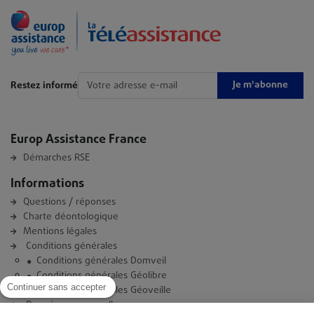
Je m'abonne
Restez informé
Europ Assistance France
Démarches RSE
Informations
Questions / réponses
Charte déontologique
Mentions légales
Conditions générales
Conditions générales Domveil
Conditions générales Géolibre
Continuer sans accepter
Conditions générales Géoveille
Données personnelles