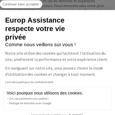
Nous sommes présents en cas de détresse et organisons
Continuer sans accepter
immédiatement votre secours. Nous innovons sans cesse pour
apporter des solutions adaptées à chaque besoin. Vous continuez à
vivre chez vous en toute quiétude et indépendance.
Europ Assistance
Contact
respecte votre vie
Europ Assistance La Téléassistance
privée
11-17 avenue François Mitterrand 93210 Saint-Denis
08 06 23 10 10(prix d'un appel local)
Comme nous veillons sur vous !
NOUS CONTACTER
Notre site utilise des cookies qui facilitent l'utilisation du
site, améliorent la performance et votre expérience client.
Suivez-nous
En naviguant sur notre site, vous pouvez choisir le mode
Facebook
LinkedIn
YouTube
d’utilisation des cookies et changer à tout moment.
Lire notre politique de confidentialité
Parler à un conseiller
Téléassistance
Voici pourquoi nous utilisons des cookies.
Pour les personnes sourdes
On vous présente nos cookies !
ou malentendantes
Partage de données avec Google
Consentements certifiés par