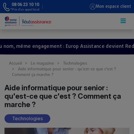
08 06 23 10 10
Mon espace client
*Prix d’un appel local
Aller au contenu principal
, même engagement : Europ Assistance devient Redion.
Accueil
Le magazine
Technologies
Aide informatique pour senior : qu'est-ce que c'est ?
Comment ça marche ?
Aide informatique pour senior :
qu'est-ce que c'est ? Comment ça
marche ?
Technologies