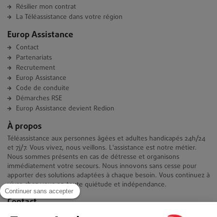
Résilier mon contrat
La Téléassistance dans votre région
Europ Assistance
Contact
Partenariats
Recrutement
Europ Assistance
Code de conduite
Démarches RSE
Europ Assistance devient Redion
À propos
Téléassistance aux personnes âgées et adultes handicapés 24h/24
et 7j/7. Vous vivez, nous veillons. L'assistance est notre métier.
Nous sommes présents en cas de détresse et organisons
immédiatement votre secours. Nous innovons sans cesse pour
apporter des solutions adaptées à chaque besoin. Vous continuez à
vivre chez vous en toute quiétude et indépendance.
Continuer sans accepter
Contact
Europ Assistance La Téléassistance