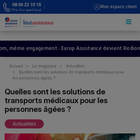
08 06 23 10 10
Mon espace client
*Prix d’un appel local
Aller au contenu principal
e engagement : Europ Assistance devient Redion.
Accueil
Le magazine
Actualités
Quelles sont les solutions de transports médicaux pour
les personnes âgées ?
Quelles sont les solutions de
transports médicaux pour les
personnes âgées ?
Actualités