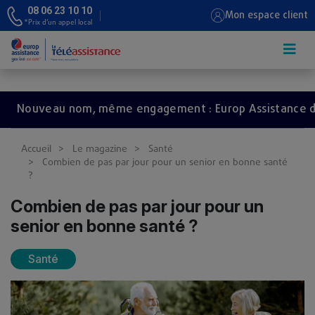
08 06 23 10 10
Mon espace client
*Prix d’un appel local
Aller au contenu principal
Nouveau nom, même engagement : Europ Assistance devie
Accueil
Le magazine
Santé
Combien de pas par jour pour un senior en bonne santé
?
Combien de pas par jour pour un
senior en bonne santé ?
Santé