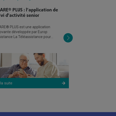
CARE® PLUS : l'application de
Montre d'assist
ivi d'activité senior
personnes âgée
marche ?
ARE® PLUS est une application
ovante développée par Europ
La montre d'assistan
istance La Téléassistance pour
représente une évol
mettre aux proches de seniors équipés
l'univers de la téléas
n dispositif de
esthétique et discrèt
médaillon, elle
 la suite
Lire la suite