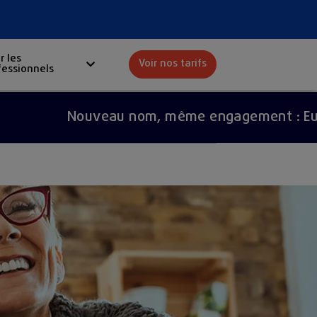
r les
Voir nos tarifs
fessionnels
Red
Nouveau nom, même engagement : Europ Assis