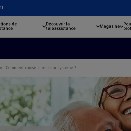
nt
tions de
Découvrir la
Pou
Magazine
istance
téléassistance
pro
r : Comment choisir le meilleur système ?