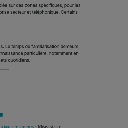
blée sur des zones spécifiques, pour les
rise secteur et téléphonique. Certains
tés. Le temps de familiarisation demeure
onnaissance particulière, notamment en
jets quotidiens.
 à jour le 11 juin 2025
- Téléassistance
Mis à jour le 24 octob