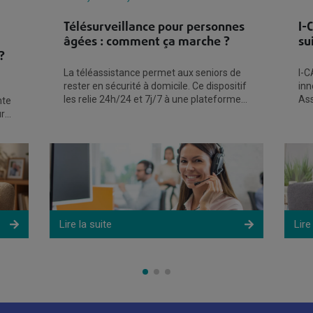
Télésurveillance pour personnes
I-
âgées : comment ça marche ?
su
?
La téléassistance permet aux seniors de
I-C
rester en sécurité à domicile. Ce dispositif
inn
les relie 24h/24 et 7j/7 à une plateforme
Ass
nte
d'écoute et d'assistance. Découvrons en
per
ur
d'u
Lire la suite
Lire