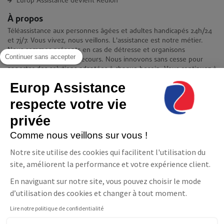
Europ Assistance devient Redion
À propos
Téléassistance aux personnes âgées et adultes handicapés 24h/24
et 7j/7. Vous vivez, nous veillons. L'assistance est notre métier.
Nous sommes présents en cas de détresse et organisons
Continuer sans accepter
immédiatement votre secours. Nous innovons sans cesse pour
apporter des solutions adaptées à chaque besoin. Vous continuez à
vivre chez vous en toute quiétude et indépendance.
Europ Assistance
Contact
respecte votre vie
Europ Assistance La Téléassistance
privée
11-17 avenue François Mitterrand 93210 Saint-Denis
08 06 23 10 10(prix d'un appel local)
Comme nous veillons sur vous !
NOUS CONTACTER
Notre site utilise des cookies qui facilitent l'utilisation du
Suivez-nous
site, améliorent la performance et votre expérience client.
En naviguant sur notre site, vous pouvez choisir le mode
Facebook
LinkedIn
YouTube
d’utilisation des cookies et changer à tout moment.
Lire notre politique de confidentialité
Parler à un conseiller
Téléassistance