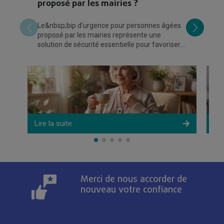
proposé par les mairies ?
La
en
Le&nbsp;bip d'urgence pour personnes âgées
24
proposé par les mairies représente une
d'
solution de sécurité essentielle pour favoriser
le maintien à domicile des seniors. Ce
Lire la suite
Lir
Merci de nous accorder de
nouveau votre confiance