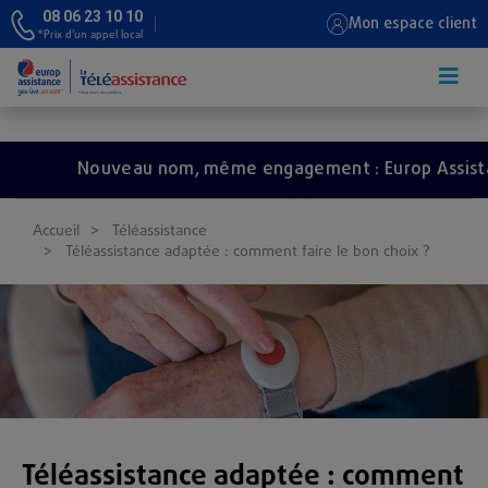
08 06 23 10 10
Mon espace client
*Prix d’un appel local
Aller au contenu principal
Nouveau nom, même engagement : Europ Assistance
Accueil
Téléassistance
Téléassistance adaptée : comment faire le bon choix ?
Téléassistance adaptée : comment