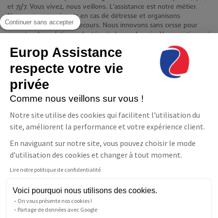
et 7j/7. Vous vivez, nous veillons. L'assistance est notre métier.
Nous sommes présents en cas de détresse et organisons
Continuer sans accepter
immédiatement votre secours. Nous innovons sans cesse pour
apporter des solutions adaptées à chaque besoin. Vous continuez à
vivre chez vous en toute quiétude et indépendance.
Europ Assistance
Contact
respecte votre vie
Europ Assistance La Téléassistance
privée
11-17 avenue François Mitterrand 93210 Saint-Denis
08 06 23 10 10(prix d'un appel local)
Comme nous veillons sur vous !
NOUS CONTACTER
Notre site utilise des cookies qui facilitent l'utilisation du
Suivez-nous
site, améliorent la performance et votre expérience client.
En naviguant sur notre site, vous pouvez choisir le mode
Facebook
LinkedIn
YouTube
d’utilisation des cookies et changer à tout moment.
Lire notre politique de confidentialité
Parler à un conseiller
Téléassistance
Voici pourquoi nous utilisons des cookies.
Pour les personnes sourdes
On vous présente nos cookies !
ou malentendantes
Partage de données avec Google