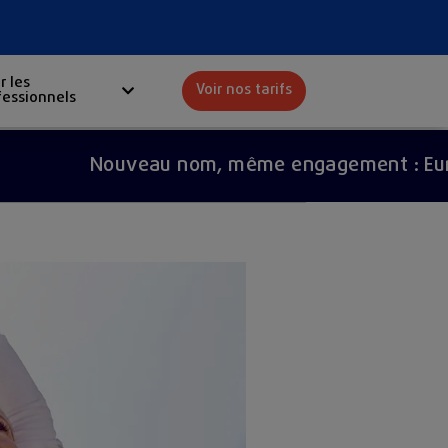
r les
Voir nos tarifs
fessionnels
Red
Nouveau nom, même engagement : Europ Ass