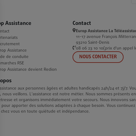
op Assistance
Contact
Europ Assistance La Téléassista
ntact
11-17 avenue François Mitterra
rtenariats
93210 Saint-Denis
crutement
08 06 23 10 10(prix d'un appel l
rop Assistance
NOUS CONTACTER
de de conduite
marches RSE
rop Assistance devient Redion
ropos
ssistance aux personnes âgées et adultes handicapés 24h/24 et 7j/7. Vo
, nous veillons. L'assistance est notre métier. Nous sommes présents en
tresse et organisons immédiatement votre secours. Nous innovons san
 pour apporter des solutions adaptées à chaque besoin. Vous continuez
 chez vous en toute quiétude et indépendance.