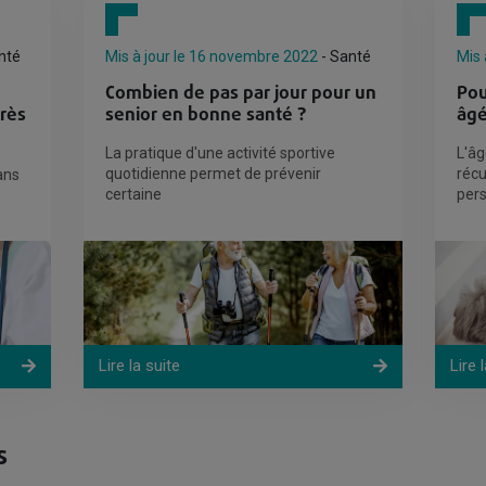
nté
Mis à jour le 16 novembre 2022
- Santé
Mis 
Combien de pas par jour pour un
Pou
rès
senior en bonne santé ?
âgé
La pratique d'une activité sportive
L'âg
quotidienne permet de prévenir
récu
ans
certaine
per
Lire la suite
Lire 
s