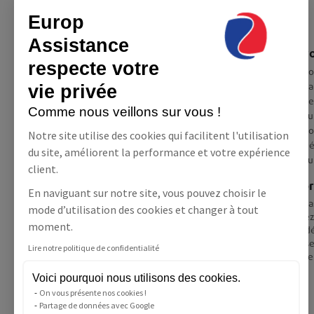
Europ
Assistance
Europ Assistance France
Eur
respecte votre
Démarches RSE
Co
Pa
vie privée
Informations
Re
Comme nous veillons sur vous !
Questions / réponses
Eu
Charte déontologique
Co
Notre site utilise des cookies qui facilitent l'utilisation
Mentions légales
Dé
du site, améliorent la performance et votre expérience
Conditions générales
Eu
client.
Conditions générales Domveil
À p
Conditions générales Géolibre
En naviguant sur notre site, vous pouvez choisir le
Téléa
Conditions générales Géoveille
mode d’utilisation des cookies et changer à tout
vivez
Données personnelles
moment.
de dé
Données personnelles des
cesse
Bénéficiaire(s)/Souscripteur
Lire notre politique de confidentialité
vivre
Données personnelles des
parrains
Voici pourquoi nous utilisons des cookies.
Données personnelles des
On vous présente nos cookies !
Partage de données avec Google
contacts de confiance Géolibre