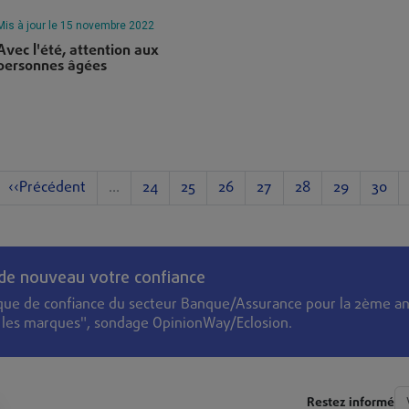
Mis à jour le 15 novembre 2022
Avec l'été, attention aux
personnes âgées
mière page
Page précédente
Page
Page
Page
Page
Page
Page
Page
‹‹Précédent
…
24
25
26
27
28
29
30
 de nouveau votre confiance
que de confiance du secteur Banque/Assurance pour la 2ème an
s les marques", sondage OpinionWay/Eclosion.
Restez informé