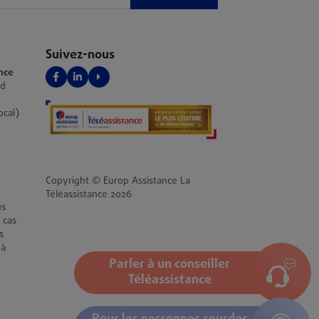
Suivez-nous
nce
Facebook
LinkedIn
YouTube
nd
ocal)
Copyright © Europ Assistance La
Téléassistance 2026
us
 cas
s
 à
Parler à un conseiller
Téléassistance