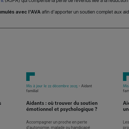
nt
(AJPA) qui compense la perte de revenus liée à la réduction o
umulés avec l'AVA
afin d'apporter un soutien complet aux aidan
Mis à jour le 22 décembre 2025
- Aidant
Mis
familial
fam
s
Aidants : où trouver du soutien
Ai
émotionnel et psychologique ?
un
Accompagner un proche en perte
Les
d'autonomie, malade ou handicapé
pro