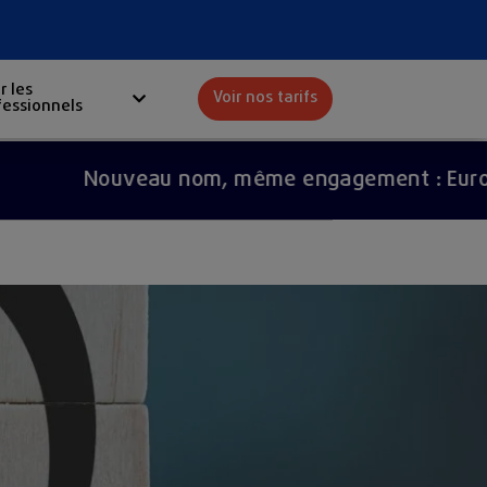
r les
Voir nos tarifs
fessionnels
Red
Nouveau nom, même engagement : Europ Assist