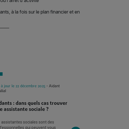
u l'arrêt d'activité
ts, à la fois sur le plan financier et en
 à jour le 22 décembre 2025
- Aidant
Mis à jour le 18 août 2
ilial
Aidants familia
dants : dans quels cas trouver
l'ensemble des s
e assistante sociale ?
répits
 assistantes sociales sont des
En France, plus de 11
fessionnelles qui peuvent vous
personnes accompag