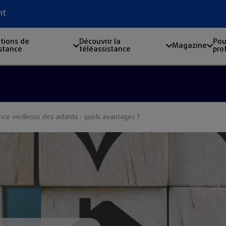
nt
tions de
Découvrir la
Pou
Magazine
istance
téléassistance
pro
ce vieillesse des aidants : quels avantages ?