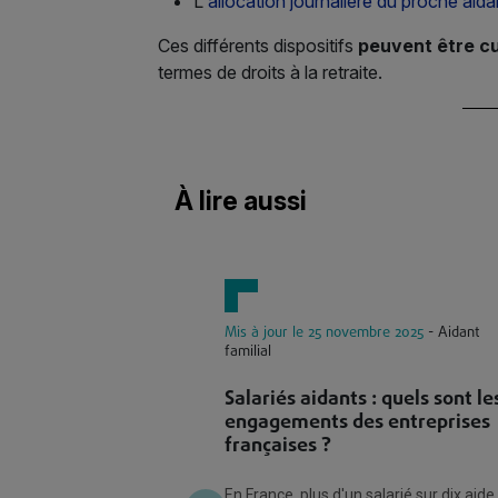
L'
allocation journalière du proche aida
Ces différents dispositifs
peuvent être c
termes de droits à la retraite.
À lire aussi
Mis à jour le 25 novembre 2025
- Aidant
familial
Salariés aidants : quels sont le
engagements des entreprises
françaises ?
En France, plus d'un salarié sur dix aide