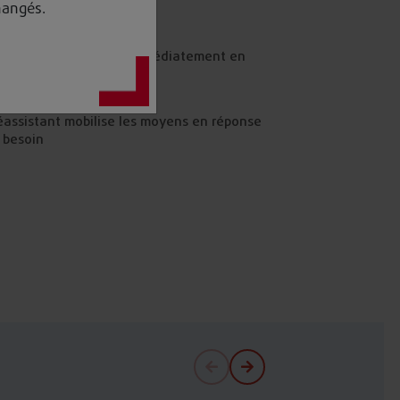
changés.
sistant
 en charge
léassistant me prend immédiatement en
e
nse à mon besoin
éassistant mobilise les moyens en réponse
 besoin