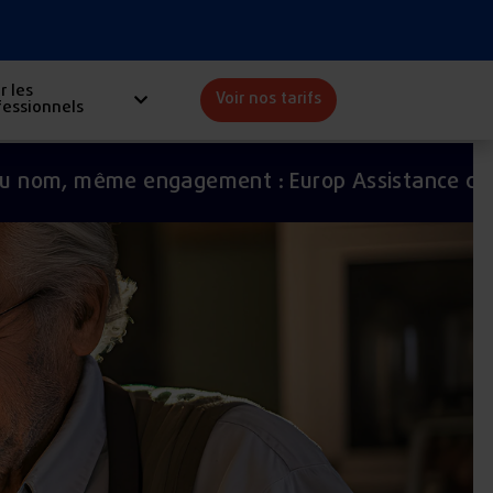
r les
Voir nos tarifs
fessionnels
Redio
e engagement : Europ Assistance devient Redi