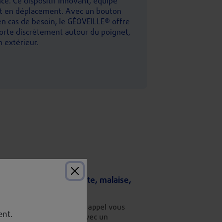
nce
. Ce dispositif innovant, équipé
e et en déplacement. Avec un bouton
 en cas de besoin, le GÉOVEILLE® offre
e porte discrètement autour du poignet,
 extérieur.
avez un problème (chute, malaise,
de...)
ple appui sur le bouton d'appel vous
nt.
 d'être mis en relation avec un