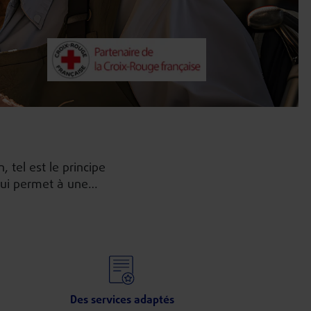
 tel est le principe
 qui permet à une
c la plateforme de
Des services adaptés