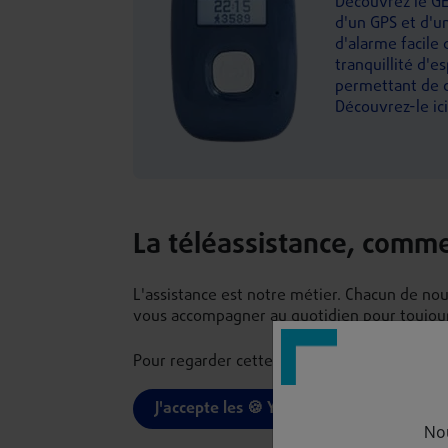
Découvrez le
GÉ
d'un GPS et d'u
d'alarme facile 
tranquillité d'e
permettant de c
Découvrez-le ici
La téléassistance, comm
L'assistance est notre métier. Chacun de nous
vous accompagner au quotidien pour toujour
Pour regarder cette vidéo, vous devez accep
J'accepte les 🍪 YouTube
No