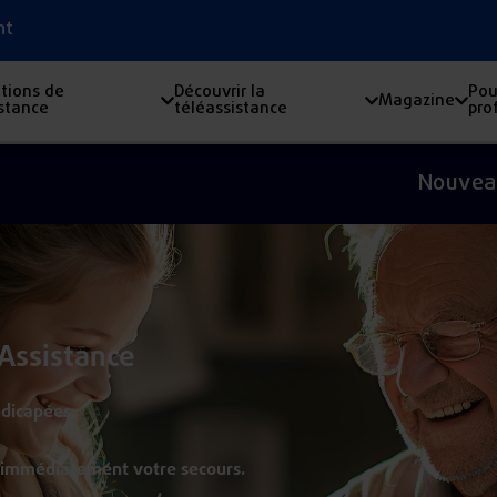
nt
tions de
Découvrir la
Pou
Magazine
istance
téléassistance
pro
Nouveau nom, mêm
 Assistance
ndicapées.
s immédiatement votre secours.