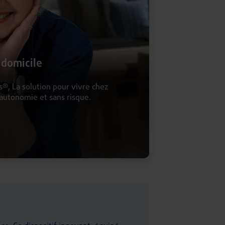
 domicile
®, La solution pour vivre chez
autonomie et sans risque.