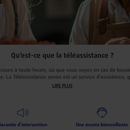
Qu’est-ce que la téléassistance ?
cours à toute heure, où que vous soyez en cas de besoin,
ce. La Téléassistance senior est un service d'assistance,
 perte d'autonomie d'entrer rapidement en contact ave
LIRE PLUS
téléassistance et d'être pris en charge selon son besoin.
Garantie d’intervention
Une écoute bienveillante