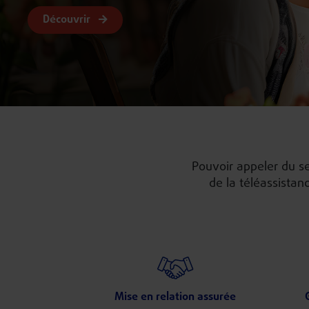
Découvrir
Pouvoir appeler du se
de la téléassistan
personne âgée ou en
Mise en relation assurée