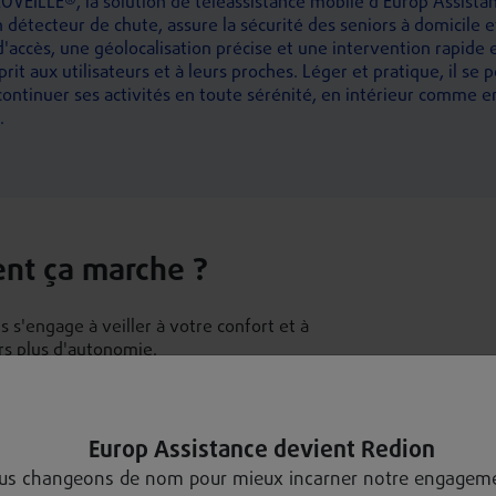
OVEILLE®, la solution de téléassistance mobile d'Europ Assista
n détecteur de chute, assure la sécurité des seniors à domicil
d'accès, une géolocalisation précise et une intervention rapide
sprit aux utilisateurs et à leurs proches. Léger et pratique, il s
ontinuer ses activités en toute sérénité, en intérieur comme en
.
ent ça marche ?
 s'engage à veiller à votre confort et à
s plus d'autonomie.
ter les cookies YouTube.
Vous 
solitu
Europ Assistance devient Redion
Un sim
us changeons de nom pour mieux incarner notre engageme
permet