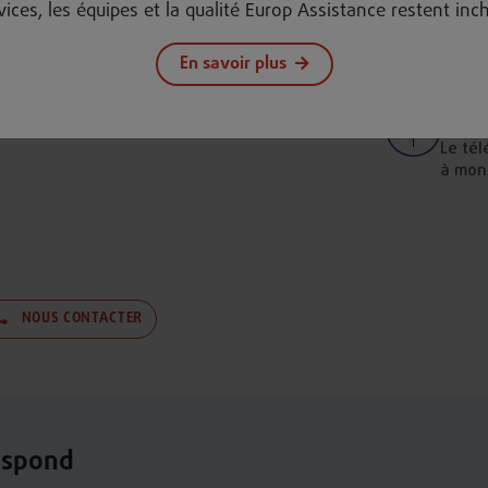
vices, les équipes et la qualité Europ Assistance restent in
téléas
Prise
En savoir plus
Un té
egarder cette vidéo, vous devez accepter les cookies
charg
YouTube.
Répo
J'accepte les cookies YouTube
Le tél
à mon
NOUS CONTACTER
respond