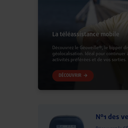
La téléassistance mobile
Découvrez le Géoveille®, le bipper di
géolocalisation. Idéal pour continuer 
activités préférées et de vos sorties.
DÉCOUVRIR
N°1 des ve