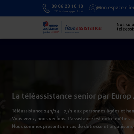
08 06 23 10 10
Mon espace clie
*Prix d’un appel local
Nos solu
téléass
Aller au contenu principal
La téléassistance senior par Europ
Téléassistance 24h/24 - 7j/7 aux personnes âgées et ha
Vous vivez, nous veillons. L'assistance est notre métier.
Nous sommes présents en cas de détresse et organison